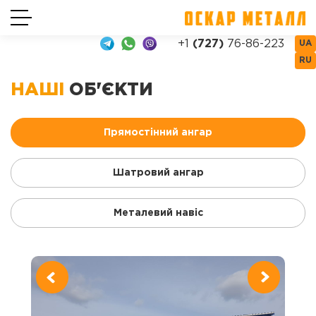
+1
(727)
76-86-223
UA
RU
НАШІ
ОБ'ЄКТИ
Прямостінний ангар
Шатровий ангар
Металевий навіс