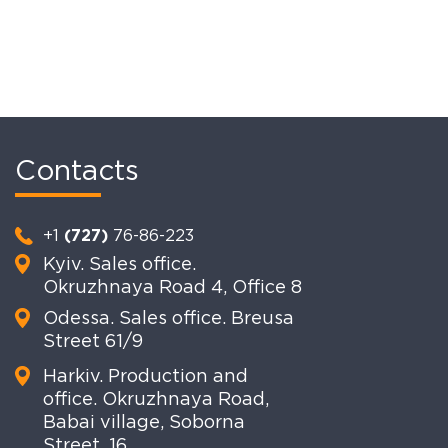
Шатровий ангар-сховище на
Навіс
2880 м. кв.
Contacts
Вид:
Металевий навіс
Призначення:
None
Розмір:
30м х 54м
Місто:
Сватове,
Вид:
Шатровий ангар
Призначення:
None
Луганська обл.
+1
(727)
76-86-223
Розмір:
24х120
Місто:
None
Навіс у Сватовому, Луганська область
Kyiv. Sales office.
Шатровий ангар із прибудованим навісом
Okruzhnaya Road 4, Office 8
Odessa. Sales office. Breusa
Street 61/9
Harkiv. Production and
office. Okruzhnaya Road,
Babai village, Soborna
Street, 16