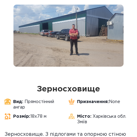
Зерносховище
Вид:
Прямостінний
Призначення:
None
ангар
Розмір:
18х78 м
Місто:
Харківська обл.
Зміїв
Зерносховище. З підлогами та опорною стіною