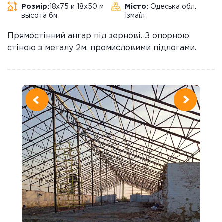
Розмір:
18х75 и 18х50 м
Місто:
Одеська обл.
высота 6м
Ізмаїл
Прямостінний ангар під зернові. З опорною
стіною з металу 2м, промисловими підлогами.