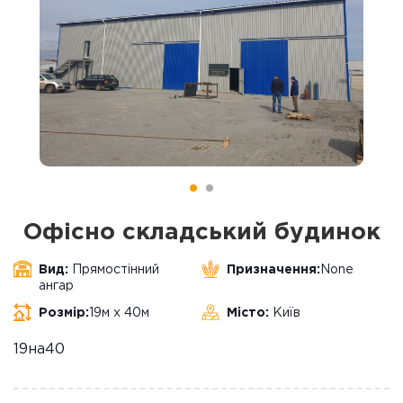
Офісно складський будинок
Вид:
Прямостінний
Призначення:
None
ангар
Розмір:
19м х 40м
Місто:
Київ
19на40