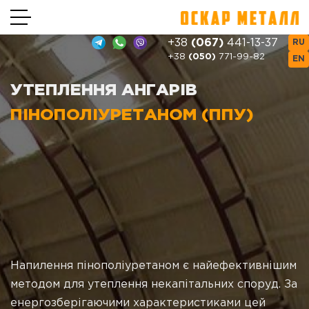
+38
(067)
441-13-37
RU
+38
(050)
771-99-82
EN
УТЕПЛЕННЯ АНГАРІВ
ПІНОПОЛІУРЕТАНОМ (ППУ)
Напилення пінополіуретаном є найефективнішим
методом для утеплення некапітальних споруд. За
енергозберігаючими характеристиками цей