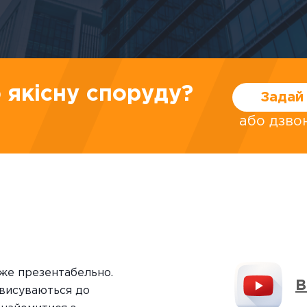
 якісну споруду?
Задай 
або дзв
уже презентабельно.
В
 висуваються до