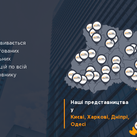
звивається
тованих
ьних
ій по всій
овнику
Наші представництва
у
Києві, Харкові, Дніпрі,
Одесі