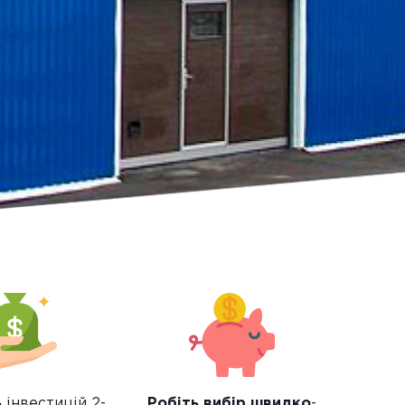
ь
інвестицій 2-
Робіть вибір швидко
-