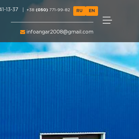
1-13-37
+38
(050)
771-99-82
RU
EN
infoangar2008@gmail.com