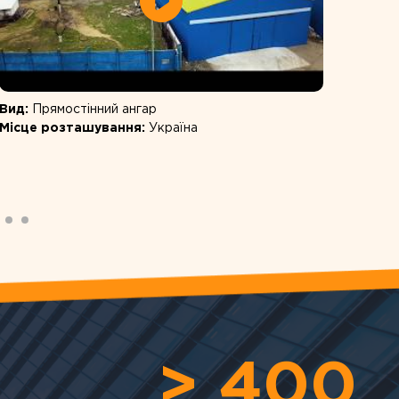
Вид:
Прямостінний ангар
Вид:
Ш
Місце розташування:
Україна
Розмі
Місце
> 400