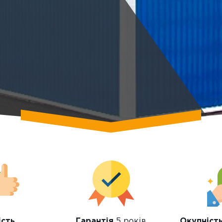
ість
Гарантія
5 років
Окупніст