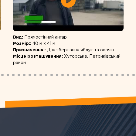
Вид:
Прямостінний ангар
Розмір::
40 м х 41 м
Призначення::
Для зберігання яблук та овочів
Місце розташування:
Хуторське, Петриківський
район