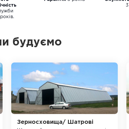
ічність
3
лужби
років.
 ми будуємо
Зерносховища/ Шатрові