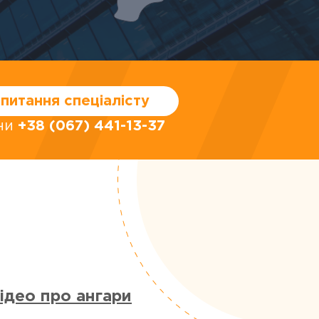
питання спеціалісту
они
+38 (067) 441-13-37
ідео про ангари